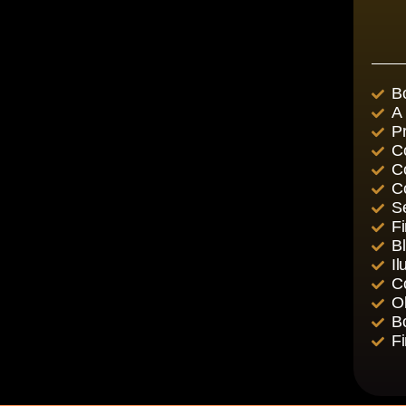
B
A 
P
C
Co
C
S
F
B
I
C
O
B
F