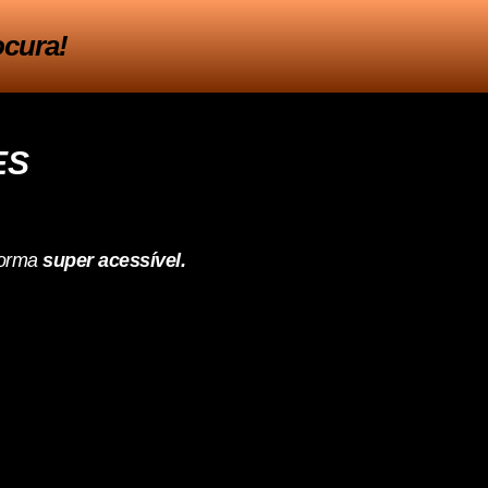
ocura!
ES
forma
super acessível.