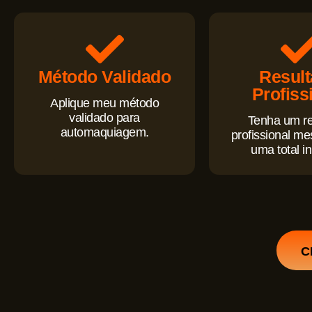
Método Validado
Resul
Profiss
Aplique meu método
validado para
Tenha um re
automaquiagem.
profissional m
uma total in
C