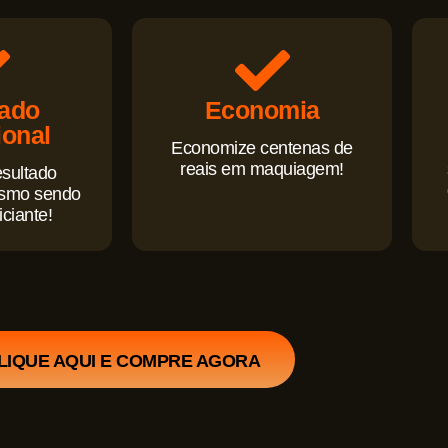
tado
Economia
ional
Economize centenas de
reais em maquiagem!
sultado
esmo sendo
iciante!
LIQUE AQUI E COMPRE AGORA