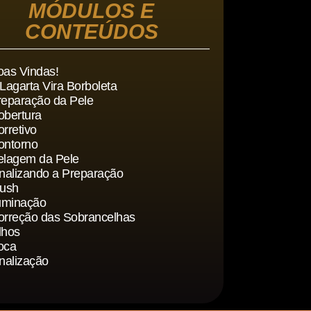
MÓDULOS E
CONTEÚDOS
oas Vindas!
Lagarta Vira Borboleta
reparação da Pele
obertura
rretivo
ontorno
elagem da Pele
inalizando a Preparação
lush
luminação
orreção das Sobrancelhas
lhos
oca
inalização